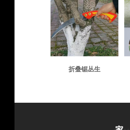
折叠锯丛生
家