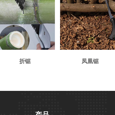
折锯
凤凰锯
产品