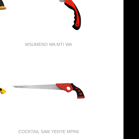
MSUMENO WA MTI WA
MATUNDA
COCKTAIL SAW YENYE MPINI
MWEKUNDU NA MWEUSI