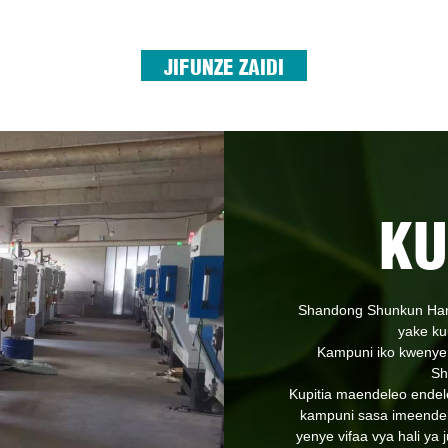
JIFUNZE ZAIDI
KU
Shandong Shunkun Hard
yake ku
Kampuni iko kwenye
Sh
Kupitia maendeleo endele
kampuni sasa imeendel
yenye vifaa vya hali ya j