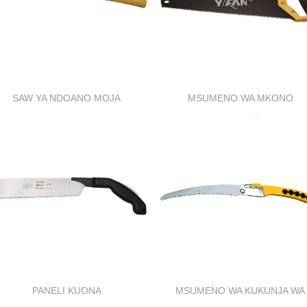
SAW YA NDOANO MOJA
MSUMENO WA MKONO
PANELI KUONA
MSUMENO WA KUKUNJA WA
MPINI WA MANJANO