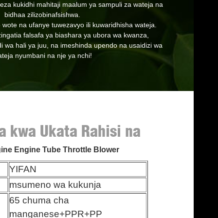
weza kukidhi mahitaji maalum ya sampuli za wateja na
bidhaa zilizobinafsishwa.
ote na ufanye tuwezavyo ili kuwaridhisha wateja.
ngatia falsafa ya biashara ya ubora wa kwanza,
di wa hali ya juu, na imeshinda upendo na usaidizi wa
teja nyumbani na nje ya nchi!
a kwa Ukata Rahisi na
ine Engine Tube Throttle Blower
YIFAN
msumeno wa kukunja
65 chuma cha
manganese+PPR+PP