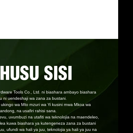
HUSU SISI
ware Tools Co., Ltd. ni biashara ambayo biashara
u ni uendeshaji wa zana za bustani.
 ukingo wa Mto mzuri wa Yi kusini mwa Mkoa wa
andong, na usafiri rahisi sana.
vu, uvumbuzi na utafiti wa teknolojia na maendeleo,
ea kuwa biashara ya kutengeneza zana za bustani
uu, ufundi wa hali ya juu, teknolojia ya hali ya juu na