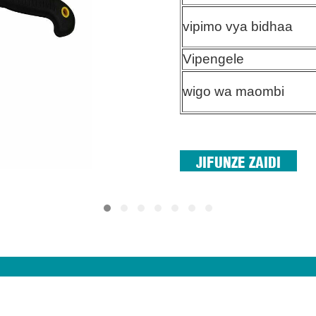
vipimo vya bidhaa
Vipengele
wigo wa maombi
JIFUNZE ZAIDI