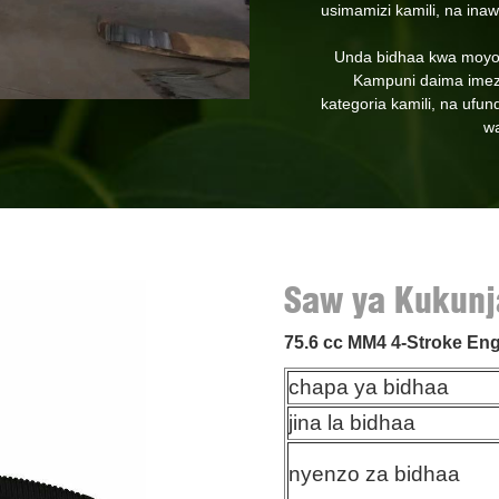
usimamizi kamili, na ina
Unda bidhaa kwa moyo w
Kampuni daima imezi
kategoria kamili, na ufun
wa
Saw ya Kukunj
Ufanisi
75.6 cc MM4 4-Stroke Eng
chapa ya bidhaa
jina la bidhaa
nyenzo za bidhaa