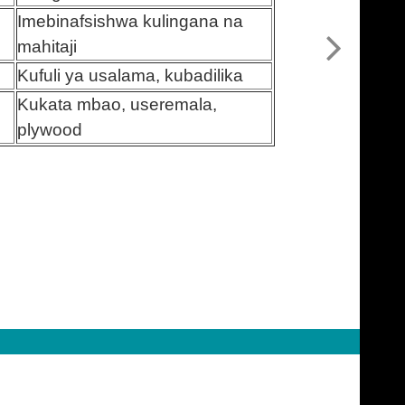
Imebinafsishwa kulingana na
mahitaji
Kufuli ya usalama, kubadilika
Kukata mbao, useremala,
plywood