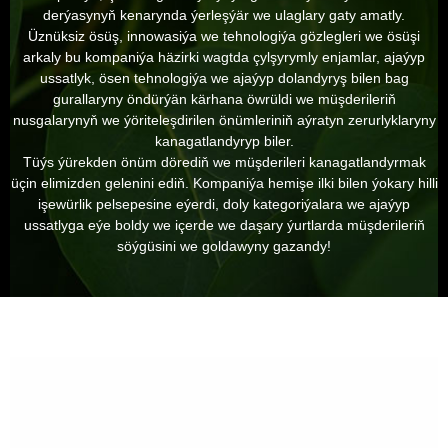
derýasynyň kenarynda ýerleşýär we ulaglary gaty amatly.
Üznüksiz ösüş, innowasiýa we tehnologiýa gözlegleri we ösüşi
arkaly bu kompaniýa häzirki wagtda çylşyrymly enjamlar, ajaýyp
ussatlyk, ösen tehnologiýa we ajaýyp dolandyryş bilen bag
gurallaryny öndürýän kärhana öwrüldi we müşderileriň
nusgalarynyň we ýöriteleşdirilen önümleriniň aýratyn zerurlyklaryny
kanagatlandyryp biler.
Tüýs ýürekden önüm dörediň we müşderileri kanagatlandyrmak
üçin elimizden gelenini ediň. Kompaniýa hemişe ilki bilen ýokary hilli
işewürlik pelsepesine eýerdi, doly kategoriýalara we ajaýyp
ussatlyga eýe boldy we içerde we daşary ýurtlarda müşderileriň
söýgüsini we goldawyny gazandy!