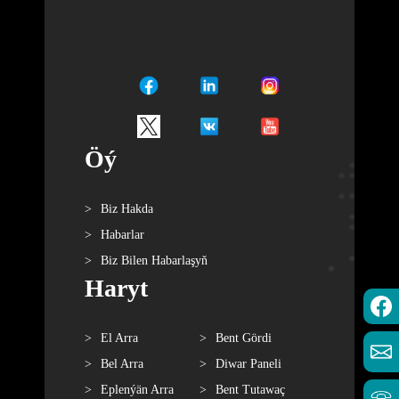
Öý
Biz Hakda
Habarlar
Biz Bilen Habarlaşyň
Haryt
El Arra
Bent Gördi
Bel Arra
Diwar Paneli
Eplenýän Arra
Bent Tutawaç