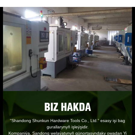
BIZ HAKDA
“Shandong Shunkun Hardware Tools Co., Ltd.” esasy işi bag
gurallarynyň işleýşidir.
Kompaniýa, Şandong welaýatynyň günortasyndaky owadan Yi