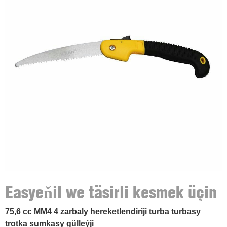
Easyeňil we täsirli kesmek üçin
bukulma gördi
75,6 cc MM4 4 zarbaly hereketlendiriji turba turbasy
trotka sumkasy gülleýji