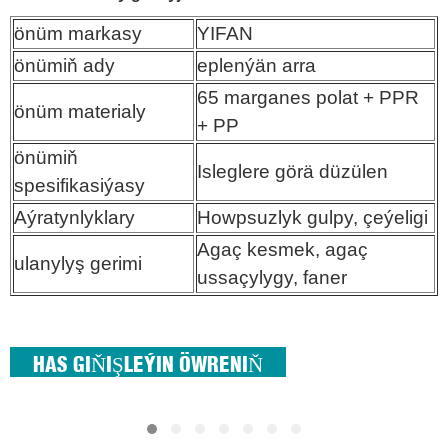
önüm markasy
önüm markasy
YIFAN
önümiň ady
önümiň ady
eplenýän arra
önüm materialy
65 marganes polat + PPR
önüm materialy
+ PP
önümiň
spesifikasiýasy
önümiň
Isleglere görä düzülen
spesifikasiýasy
Aýratynlyklary
Aýratynlyklary
Howpsuzlyk gulpy, çeýeligi
ulanylyş gerimi
Agaç kesmek, agaç
ulanylyş gerimi
ussaçylygy, faner
HAS GIŇIŞLEÝIN ÖWRENIŇ