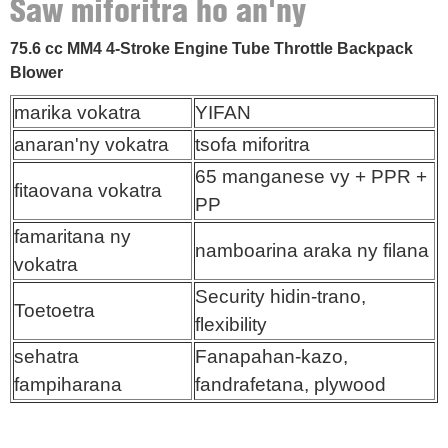
Saw miforitra ho an'ny
fanapahana mora sy mahomby
75.6 cc MM4 4-Stroke Engine Tube Throttle Backpack
Blower
marika vokatra
marika vokatra
YIFAN
anaran'ny vokatr
anaran'ny vokatra
tsofa miforitra
fitaovana vokatra
65 manganese vy + PPR +
fitaovana vokatra
PP
famaritana ny
vokatra
famaritana ny
namboarina araka ny filana
vokatra
Toetoetra
Security hidin-trano,
Toetoetra
flexibility
sehatra
fampiharana
sehatra
Fanapahan-kazo,
fampiharana
fandrafetana, plywood