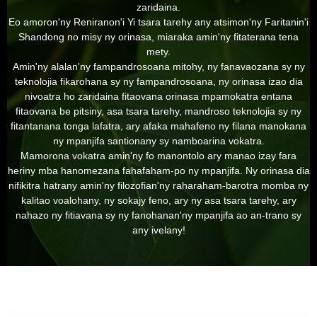
zaridaina.
Eo amoron'ny Reniranon'i Yi tsara tarehy any atsimon'ny Faritanin'i
Shandong no misy ny orinasa, miaraka amin'ny fitaterana tena
mety.
Amin'ny alalan'ny fampandrosoana mitohy, ny fanavaozana sy ny
teknolojia fikarohana sy ny fampandrosoana, ny orinasa izao dia
nivoatra ho zaridaina fitaovana orinasa mpamokatra entana
fitaovana be pitsiny, asa tsara tarehy, mandroso teknolojia sy ny
fitantanana tonga lafatra, ary afaka mahafeno ny filana manokana
ny mpanjifa santionany sy namboarina vokatra.
Mamorona vokatra amin'ny fo manontolo ary manao izay fara
heriny mba hanomezana fahafaham-po ny mpanjifa. Ny orinasa dia
nifikitra hatrany amin'ny filozofian'ny raharaham-barotra momba ny
kalitao voalohany, ny sokajy feno, ary ny asa tsara tarehy, ary
nahazo ny fitiavana sy ny fanohanan'ny mpanjifa ao an-trano sy
any ivelany!