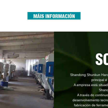
MÁIS INFORMACIÓN
S
Shandong Shunkun Hardw
principal 
A empresa está situada
Shand
A través do continu
desenvolvemento tecno
fabricación de ferram