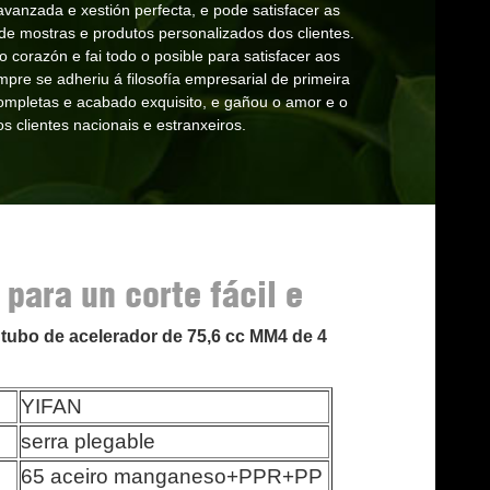
 avanzada e xestión perfecta, e pode satisfacer as
de mostras e produtos personalizados dos clientes.
 corazón e fai todo o posible para satisfacer aos
mpre se adheriu á filosofía empresarial de primeira
completas e acabado exquisito, e gañou o amor e o
s clientes nacionais e estranxeiros.
 para un corte fácil e
tubo de acelerador de 75,6 cc MM4 de 4
YIFAN
serra plegable
65 aceiro manganeso+PPR+PP