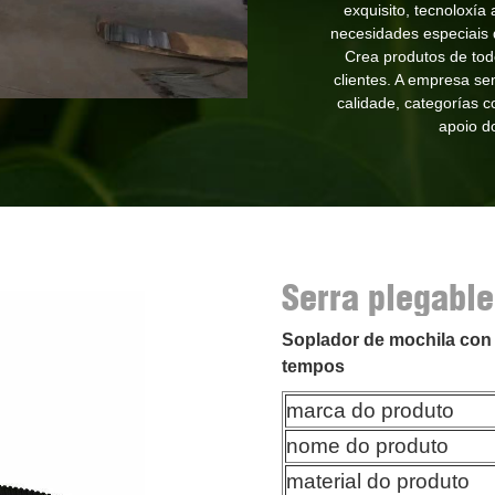
exquisito, tecnoloxía
necesidades especiais 
Crea produtos de todo
clientes. A empresa se
calidade, categorías 
apoio do
Serra plegable
eficiente
Soplador de mochila con 
tempos
marca do produto
nome do produto
material do produto