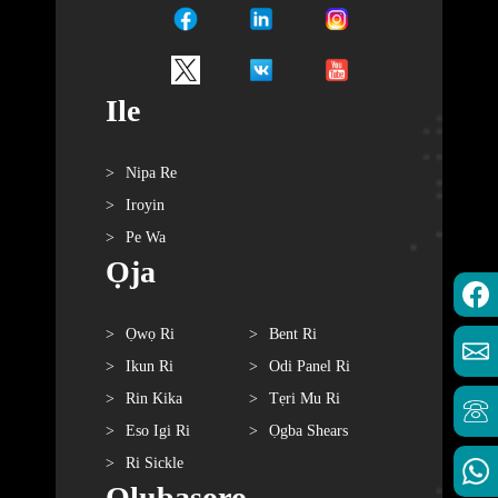
Ile
Nipa Re
Iroyin
Pe Wa
Ọja
Ọwọ Ri
Bent Ri
Ikun Ri
Odi Panel Ri
Rin Kika
Tẹri Mu Ri
Eso Igi Ri
Ọgba Shears
Ri Sickle
Olubasọrọ