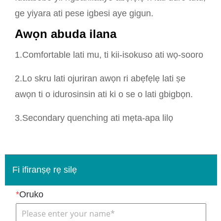
ge yiyara ati pese igbesi aye gigun.
Awọn abuda ilana
1.Comfortable lati mu, ti kii-isokuso ati wọ-sooro
2.Lo skru lati ojuriran awọn ri abẹfẹlẹ lati ṣe
awọn ti o idurosinsin ati ki o se o lati gbigbọn.
3.Secondary quenching ati mẹta-apa lilọ
Fi ifiranṣẹ rẹ silẹ
*
Oruko