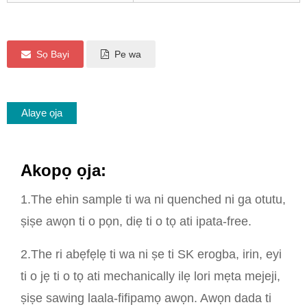
Sọ Bayi
Pe wa
Alaye ọja
Akopọ ọja:
1.The ehin sample ti wa ni quenched ni ga otutu,
ṣiṣe awọn ti o pọn, diẹ ti o tọ ati ipata-free.
2.The ri abẹfẹlẹ ti wa ni ṣe ti SK erogba, irin, eyi
ti o jẹ ti o tọ ati mechanically ilẹ lori mẹta mejeji,
ṣiṣe sawing laala-fifipamọ awọn. Awọn dada ti