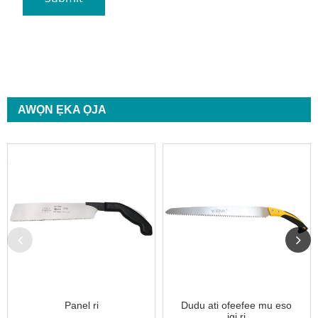
AWỌN ẸKA ỌJA
Panel ri
Dudu ati ofeefee mu eso
igi ri