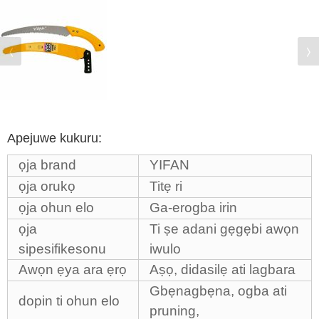
Apejuwe kukuru:
ọja brand
YIFAN
ọja orukọ
Titẹ ri
ọja ohun elo
Ga-erogba irin
ọja
Ti ṣe adani gẹgẹbi awọn
sipesifikesonu
iwulo
Awọn ẹya ara ẹrọ
Aṣọ, didasilẹ ati lagbara
Gbẹnagbẹna, ogba ati
dopin ti ohun elo
pruning,