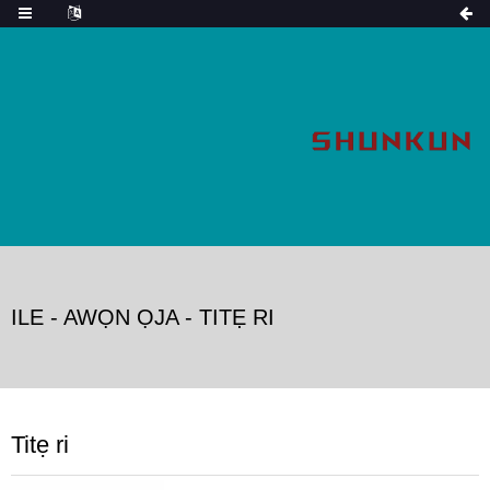
ILE
-
AWỌN ỌJA
-
TITẸ RI
Titẹ ri