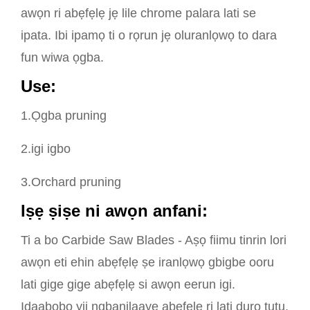
awọn ri abẹfẹlẹ jẹ lile chrome palara lati se
ipata. Ibi ipamọ ti o rọrun jẹ oluranlọwọ to dara
fun wiwa ọgba.
U
se:
1.Ọgba pruning
2.igi igbo
3.Orchard pruning
Iṣẹ ṣiṣe ni awọn anfani:
Ti a bo Carbide Saw Blades - Aṣọ fiimu tinrin lori
awọn eti ehin abẹfẹlẹ ṣe iranlọwọ gbigbe ooru
lati gige gige abẹfẹlẹ si awọn eerun igi.
Idaabobo yii ngbanilaaye abẹfẹlẹ ri lati duro tutu,