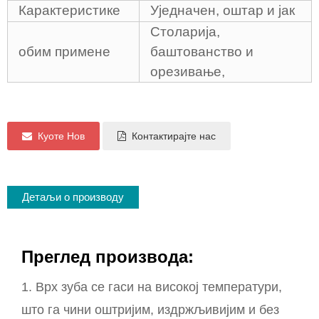
Карактеристике
Уједначен, оштар и јак
Столарија,
обим примене
баштованство и
орезивање,
Куоте Нов
Контактирајте нас
Детаљи о производу
Преглед производа:
1. Врх зуба се гаси на високој температури,
што га чини оштријим, издржљивијим и без