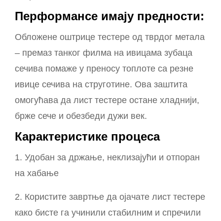
Перформансе имају предности:
Обложене оштрице тестере од тврдог метала
– премаз танког филма на ивицама зубаца
сечива помаже у преносу топлоте са резне
ивице сечива на струготине. Ова заштита
омогућава да лист тестере остане хладнији,
брже сече и обезбеди дужи век.
Карактеристике процеса
1. Удобан за држање, неклизајући и отпоран
на хабање
2. Користите завртње да ојачате лист тестере
како бисте га учинили стабилним и спречили