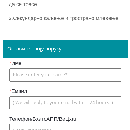
да се тресе.
3.Секундарно каљење и тространо млевење
Оставите своју поруку
*
Име
*
Емаил
Телефон/ВхатсАПП/ВеЦхат