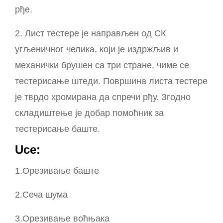
рђе.
2. Лист тестере је направљен од СК
угљеничног челика, који је издржљив и
механички брушен са три стране, чиме се
тестерисање штеди. Површина листа тестере
је тврдо хромирана да спречи рђу. Згодно
складиштење је добар помоћник за
тестерисање баште.
U
се:
1.Орезивање баште
2.Сеча шума
3.Орезивање воћњака