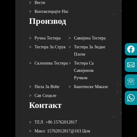
Вести
Контактирајте Нас
Производ
Ручна Тестера
Савијена Тестера
Тестера За Струк
Тестера За Зидне
Плоче
Склопива Тестера
Тестера Са
Савијеном
Ручком
Пила За Воће
Баштенске Маказе
Сав Сицкле
Контакт
ТЕЛ: +86 15762012817
Маил: 15762012817@163.цом