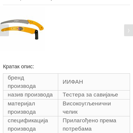
Кратак опис:
бренд
ИИФАН
производа
назив производа
Тестера за савијање
материјал
Високоугљенични
производа
челик
спецификација
Прилагођено према
производа
потребама