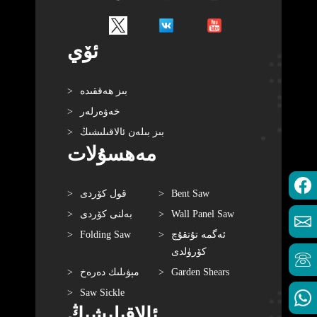
ئۆي
بىز ھەققىدە
خەۋەرلەر
بىز بىلەن ئالاقىلىشىڭ
مەھسۇلات
Bent Saw
قول كۆردى
Wall Panel Saw
بەلنى كۆردى
ئەگمە تۇتقۇچ
Folding Saw
كۆرۈلدى
Garden Shears
مېۋىلىك دەرەخ
Saw Sickle
ئالاقىلىشىڭ