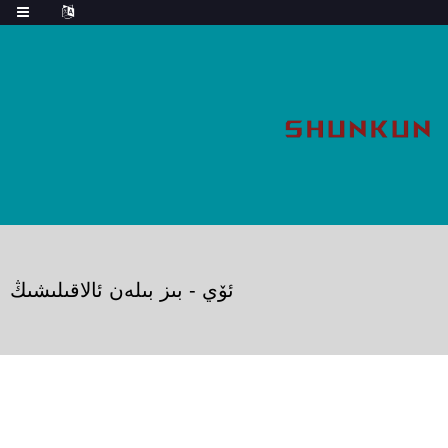
ئۆي
-
بىز بىلەن ئالاقىلىشىڭ