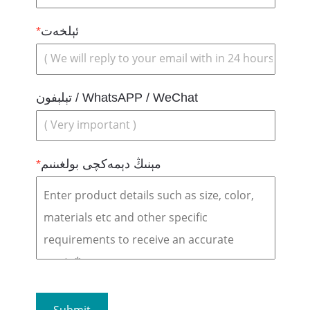
ئېلخەت
*
تېلېفون / WhatsAPP / WeChat
مېنىڭ دېمەكچى بولغىنىم
*