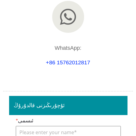
WhatsApp:
+86 15762012817
ئۇچۇرىڭىزنى قالدۇرۇڭ
ئىسمى
*