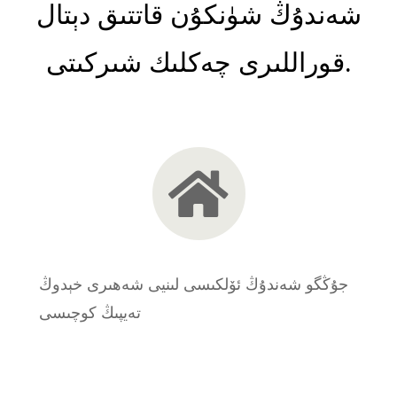
شەندۇڭ شۈنكۇن قاتتىق دېتال
قوراللىرى چەكلىك شىركىتى.
جۇڭگو شەندۇڭ ئۆلكىسى لىنيى شەھىرى خېدوڭ
تەيپىڭ كوچىسى