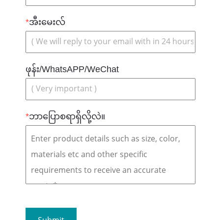
*
အီးမေးလ်
ဖုန်း/WhatsAPP/WeChat
*
ဘာပြောစရာရှိလို့လဲ။