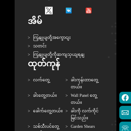
အိမ်
ကြှနျုပျတို့အကွောငျး
သတင်း
ကြှနျုပျတို့ကိုဆကျသှယျရနျ
ထုတ်ကုန်
လက်တွေ့
ခါးကုန်းတာတွေ့
တယ်။
ခါးတွေ့တယ်။
Wall Panel တွေ့
တယ်။
ခေါက်တွေ့တယ်။
ခါးကို လက်ကိုင်
မြင်သည်။
သစ်သီးပင်တွေ့
Garden Shears