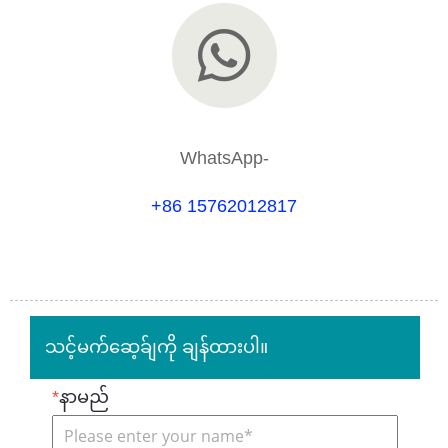
WhatsApp-
+86 15762012817
သင့်မက်ဆေ့ခ်ျကို ချန်ထားပါ။
*
နာမည်