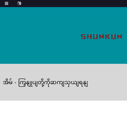
အိမ်
-
ကြှနျုပျတို့ကိုဆကျသှယျရနျ