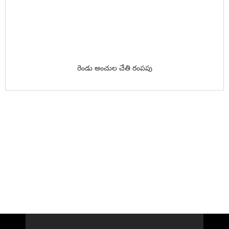
రెండు అంచుల చేతి రంపపు