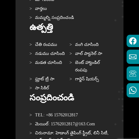
వార్తలు
మమ్మల్ని సంప్రదించండి
ఉత్పత్తి
చేతి రంపము
వంగి చూసింది
నడుము చూసింది
వాల్ ప్యానెల్ సా
మడత చూసింది
బెంట్ హ్యాండిల్
రంపపు
ఫ్రూట్ ట్రీ సా
గార్డెన్ షియర్స్
సా సికిల్
సంప్రదించండి
TEL: +86 15762012817
మెయిల్: 15762012817@163.com
చిరునామా: హెడాంగ్ తైపింగ్ స్ట్రీట్, లినీ సిటీ,