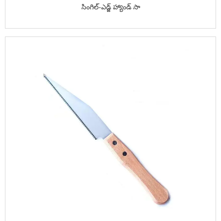
సింగిల్-ఎడ్జ్ హ్యాండ్ సా