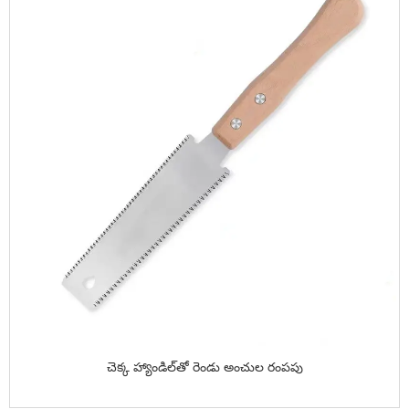
చెక్క హ్యాండిల్‌తో రెండు అంచుల రంపపు