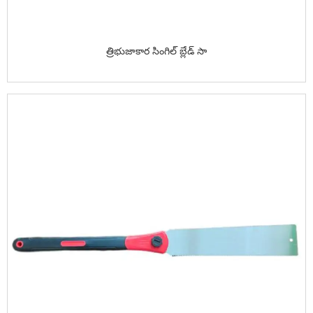
త్రిభుజాకార సింగిల్ బ్లేడ్ సా