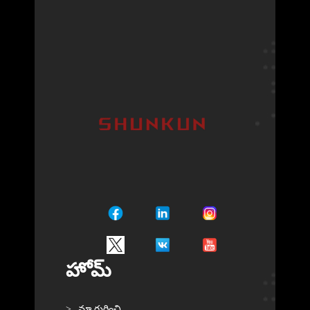
హోమ్
మా గురించి